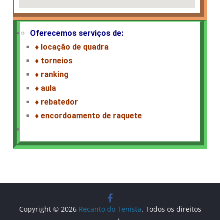
Oferecemos ser
viços de:
♦ locação de quadra
♦ torneios
♦ ranking
♦ aula
♦ rebatedor
♦ encordoamento de raquete
Copyright © 2026
Recanto do Tenista
. Todos os direitos